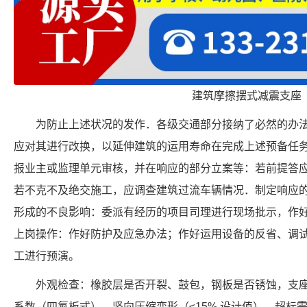
建筑摩擦摆式减震支座
为防止上述状况的发作．各级交通部分接纳了必然的办
应对其进行改换，以延伸建筑的运用寿命在完成上述预备任
报业主或监理单元审核，并在响应的部分立案等：若前提答
若不克不及绝交施工，应调查建筑过流车辆情况．制定响应
形成的不良影响：委派有经历的项目司理进行现场批示，作
上岗操作：作好防护及应急办法；作好运用设备的反省、调
工进行预演。
外观检查：橡胶层是否开裂、鼓包，钢板是否锈蚀，支
系数（四氟板式）、竖向压缩变形（≤15% 设计值），超标