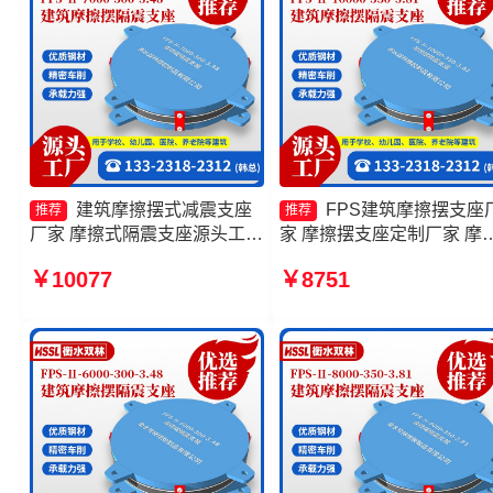
建筑摩擦摆式减震支座
FPS建筑摩擦摆支座
推荐
推荐
厂家 摩擦式隔震支座源头工厂
家 摩擦摆支座定制厂家 摩
摩擦摆球型减隔震支座厂家 建
复摆隔震支座源头工厂 建
￥10077
￥8751
筑摩擦摆建筑隔震支座生产厂
擦隔震支座价格
家