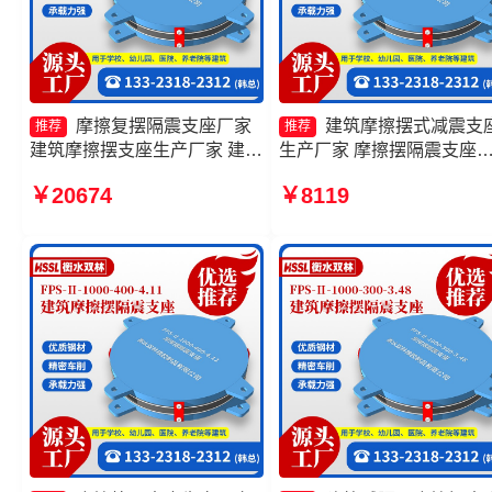
摩擦复摆隔震支座厂家
建筑摩擦摆式减震支
推荐
推荐
建筑摩擦摆支座生产厂家 建筑
生产厂家 摩擦摆隔震支座
摩擦摆支座厂家 摩擦摆支座定
FPS-Ⅱ-8000-200生产厂家
￥20674
￥8119
制生产厂家
擦滑移隔震支座源头工厂 
摆隔震支座FPSII-6000-350
3.81厂家