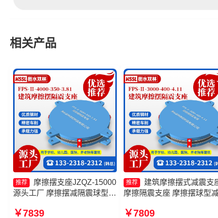
相关产品
摩擦摆支座JZQZ-15000
建筑摩擦摆式减震支
推荐
推荐
源头工厂 摩擦摆减隔震球型支
摩擦隔震支座 摩擦摆球型
座 摩擦滑移隔震支座源头工厂
震支座生产厂家 摩擦摆隔
￥7839
￥7809
摩擦摆式橡胶隔震支座
座FPS-Ⅱ-8000-200厂家