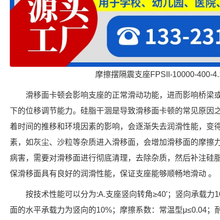
摩擦摆隔震支座FPSII-10000-400-
滑移面卡顿会影响支座的正常滑动功能，进而影响桥梁
下的位移调节能力。硅脂干涸是导致滑移面卡顿的常见原因
着时间的推移和环境因素的影响，会逐渐失去润滑性能，变
素，如灰尘、沙粒等杂质进入滑移面，会增加滑移面的摩擦力
病害，需要对滑移面进行彻底清理，去除杂质，然后补注硅脂
保滑移面具有良好的润滑性能，保证支座能够顺畅地滑动 。
按技术性能可以分为:A.支座竖向转角≥40′；竖向承载力10
面的水平承载力为竖向的10%；摩擦系数：常温型μ≤0.04；耐