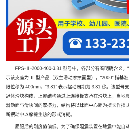
FPS-Ⅱ-2000-400-3.81 型号中，各部分有着明确含义
示该支座为 Ⅱ 型产品（双主滑动摩擦面型），“2000” 指基准竖向
限位移为 400mm，“3.81” 表示摆动周期为 3.81 秒。
冠体滑块构成，上部结构通过上连接板支承在滑块上，当地
滑动面与滑块间的摩擦力，结构将以球面中心距为摆长作摆
断摆动中以摩擦生热的形式消耗。
屈服后的刚度值偏低。为了确保隔震装置在地震中能自动回